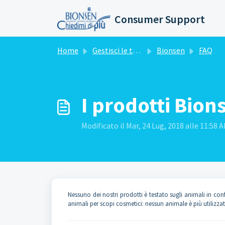
Salta al contenuto principale
Consumer Support
Home
Gestisci le tue richieste
Bionsen
FAQ
I prodotti Bion
Modificato il Mar, 24 Lug, 2018 alle 11:58 
Nessuno dei nostri prodotti è testato sugli animali in conf
animali per scopi cosmetici: nessun animale è più utilizzato