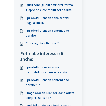
Quali sono gli oligominerali termali
giapponesi contenuti nelle formule
Bionsen?
I prodotti Bionsen sono testati
sugli animali?
I prodotti Bionsen contengono
parabeni?
Cosa significa Bionsen?
Potrebbe interessarti
anche:
I prodotti Bionsen sono
dermatologicamente testati?
I prodotti Bionsen contengono
parabeni?
I bagnodoccia Bionsen sono adatti
alle pelli sensibili?
Qual è il pH dei prodotti Bionsen?