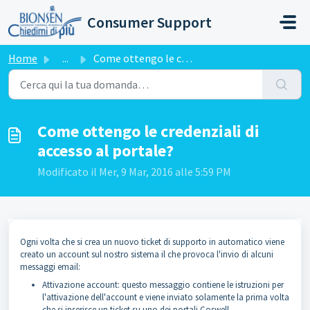
Salta al contenuto principale
Consumer Support
Home
...
Come ottengo le credenziali di accesso al portale?
Come ottengo le credenziali di
accesso al portale?
Modificato il Mer, 9 Mar, 2016 alle 5:59 PM
Ogni volta che si crea un nuovo ticket di supporto in automatico viene
creato un account sul nostro sistema il che provoca l'invio di alcuni
messaggi email:
Attivazione account: questo messaggio contiene le istruzioni per
l'attivazione dell'account e viene inviato solamente la prima volta
che si inserisce un ticket su uno dei portali Coswell